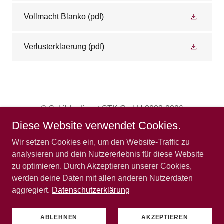
Vollmacht Blanko
(pdf)
Verlusterklaerung
(pdf)
© Schilderdienst STK GmbH 2023-2026
Diese Website verwendet Cookies.
AGB
Wir setzen Cookies ein, um den Website-Traffic zu
DATENSCHUTZHINWEISE
analysieren und dein Nutzererlebnis für diese Website
IMPRESSUM
zu optimieren. Durch Akzeptieren unserer Cookies,
werden deine Daten mit allen anderen Nutzerdaten
aggregiert.
Datenschutzerklärung
Powered by
ABLEHNEN
AKZEPTIEREN